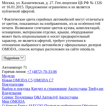
Москва, ул. Каланчевская, д. 27. Ген.лицензия ЦБ РФ № 1326
от 16.01.2015. Предложение ограничено и не является
публичной офертой.
³ Фактические цвета серийных автомобилей могут отличаться
от цветов, показанных на изображениях, из-за особенностей
печати. Возможное сочетание цветов кузова, комплектаций,
оснащению, материалам отделки, крыши, оборудование
может быть опциональным и носит предварительный
характер, не является офертой, требует уточнения в
отношении выбранного автомобиля у официальных дилеров
OMODA, список которых расположен на сайте omoda.ru.
Подробнее
Автоимпорт 71
Горячая линия:
+7 (4872) 70-33-06
Модели
Новая OMODA C5
OMODA C7
Покупателям
Выбор и покупка
Кредит и страхование
Аксессуары
Трейд-ин
Владельцам
Сервис
Поддержка
O&J Автоклуб
Аксессуары
Мир OMODA
О бренде
Бренд JAECOO
Правовая информация
Обратная