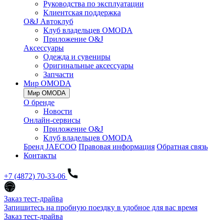
Руководства по эксплуатации
Клиентская поддержка
O&J Автоклуб
Клуб владельцев OMODA
Приложение O&J
Аксессуары
Одежда и сувениры
Оригинальные аксессуары
Запчасти
Мир OMODA
Мир OMODA
О бренде
Новости
Онлайн-сервисы
Приложение O&J
Клуб владельцев OMODA
Бренд JAECOO
Правовая информация
Обратная связь
Контакты
+7 (4872) 70-33-06
Заказ тест-драйва
Запишитесь на пробную поездку в удобное для вас время
Заказ тест-драйва