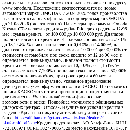
официальных дилеров, список которых расположен по адресу
www.omoda.ru. Предложение распространяется на новые
автомобили марки OMODA C7 2024-2026 годов производства
и действует в салонах официальных дилеров марки OMODA
до 31.08.2026 (включительно). Параметры программы «Omoda
Кредит C7»: валюта кредита – рубли РФ; срок кредита – 12-96
мес.; сумма кредита - от 100 000 до 10 000 000 руб. Диапазон
полной стоимости кредита в % годовых составляет от 2,778%
до 18,124%. % ставка составляет от 0,010% до 14,600%, на
диапазонах первоначального взноса от 10,000% до 90,000% от
стоимости автомобиля, при сроке кредита от 12 до 96 мес. и
определяется индивидуально. Диапазон полной стоимости
кредита в % годовых составляет от 10,507% до 11,151%. %
ставка составляет 7,700% при первоначальном взносе 50,000%
от стоимости автомобиля, при сроке кредита 60 мес. и
определяется индивидуально. Указанное предложение
действует в случае оформления полиса КАСКО. При отказе от
полиса КАСКО/отсутствии пролонгации процентная ставка
увеличится на 3%. Оценивайте свои финансовые
возможности и риски. Подробнее уточняйте в официальных
дилерских центрах «Omoda». Изучите все условия кредита в
разделе «Кредит на покупку автомобиля у дилера» на сайте
банка
https://alfabank.ru/get-money/auto-loan/dealers/?
platformId=alfasite
Кредит предоставляет АО Альфа-Банк. ИНН
7728168971 ОГРН 1027700067328 место нахождение 107078, г.