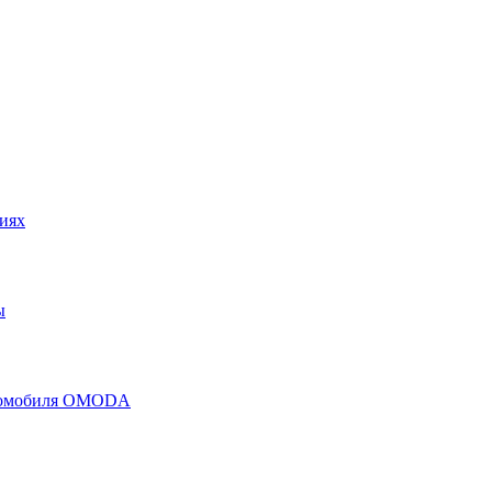
иях
ы
втомобиля OMODA