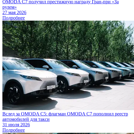
OMODA C7 получил престижную награду Гран-при «За
рулем»
27 мая 2026
Подробнее
Вслед за OMODA C5: флагман OMODA C7 пополнил реестр
автомобилей для такси
31 июля 2026
Подробнее