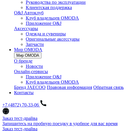
Руководства по эксплуатации
Клиентская поддержка
O&J Автоклуб
Клуб владельцев OMODA
Приложение O&J
Аксессуары
Одежда и сувениры
Оригинальные аксессуары
Запчасти
Мир OMODA
Мир OMODA
О бренде
Новости
Онлайн-сервисы
Приложение O&J
Клуб владельцев OMODA
Бренд JAECOO
Правовая информация
Обратная связь
Контакты
+7 (4872) 70-33-06
Заказ тест-драйва
Запишитесь на пробную поездку в удобное для вас время
Заказ тест-драйва