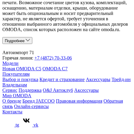
печати. Возможное сочетание цветов кузова, комплектаций,
оснащению, материалам отделки, крыши, оборудование
может быть опциональным и носит предварительный
характер, не является офертой, требует уточнения в
отношении выбранного автомобиля у официальных дилеров
OMODA, список которых расположен на сайте omoda.ru.
Подробнее
Автоимпорт 71
Горячая линия:
+7 (4872) 70-33-06
Модели
Новая OMODA C5
OMODA C7
Покупателям
Выбор и покупка
Кредит и страхование
Аксессуары
Трейд-ин
Владельцам
Сервис
Поддержка
O&J Автоклуб
Аксессуары
Мир OMODA
О бренде
Бренд JAECOO
Правовая информация
Обратная
связь
Онлайн-сервисы
Контакты
tg
vk