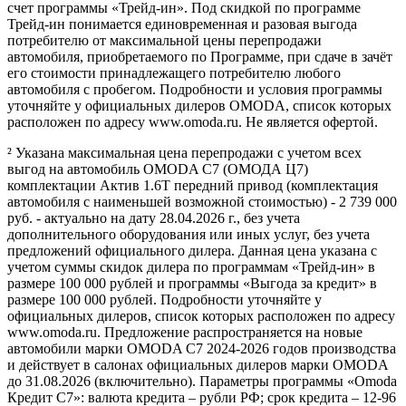
счет программы «Трейд-ин». Под скидкой по программе
Трейд-ин понимается единовременная и разовая выгода
потребителю от максимальной цены перепродажи
автомобиля, приобретаемого по Программе, при сдаче в зачёт
его стоимости принадлежащего потребителю любого
автомобиля с пробегом. Подробности и условия программы
уточняйте у официальных дилеров OMODA, список которых
расположен по адресу www.omoda.ru. Не является офертой.
² Указана максимальная цена перепродажи с учетом всех
выгод на автомобиль OMODA C7 (ОМОДА Ц7)
комплектации Актив 1.6T передний привод (комплектация
автомобиля с наименьшей возможной стоимостью) - 2 739 000
руб. - актуально на дату 28.04.2026 г., без учета
дополнительного оборудования или иных услуг, без учета
предложений официального дилера. Данная цена указана с
учетом суммы скидок дилера по программам «Трейд-ин» в
размере 100 000 рублей и программы «Выгода за кредит» в
размере 100 000 рублей. Подробности уточняйте у
официальных дилеров, список которых расположен по адресу
www.omoda.ru. Предложение распространяется на новые
автомобили марки OMODA C7 2024-2026 годов производства
и действует в салонах официальных дилеров марки OMODA
до 31.08.2026 (включительно). Параметры программы «Omoda
Кредит C7»: валюта кредита – рубли РФ; срок кредита – 12-96