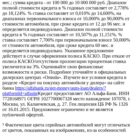
мес.; сумма кредита - от 100 000 до 10 000 000 руб. Диапазон
полной стоимости кредита в % годовых составляет от 2,778%
до 18,124%. % ставка составляет от 0,010% до 14,600%, на
диапазонах первоначального взноса от 10,000% до 90,000% от
стоимости автомобиля, при сроке кредита от 12 до 96 мес. и
определяется индивидуально. Диапазон полной стоимости
кредита в % годовых составляет от 10,507% до 11,151%. %
ставка составляет 7,700% при первоначальном взносе 50,000%
от стоимости автомобиля, при сроке кредита 60 мес. и
определяется индивидуально. Указанное предложение
действует в случае оформления полиса КАСКО. При отказе от
полиса КАСКО/отсутствии пролонгации процентная ставка
увеличится на 3%. Оценивайте свои финансовые
возможности и риски. Подробнее уточняйте в официальных
дилерских центрах «Omoda». Изучите все условия кредита в
разделе «Кредит на покупку автомобиля у дилера» на сайте
банка
https://alfabank.ru/get-money/auto-loan/dealers/?
platformId=alfasite
Кредит предоставляет АО Альфа-Банк. ИНН
7728168971 ОГРН 1027700067328 место нахождение 107078, г.
Москва, ул. Каланчевская, д. 27. Ген.лицензия ЦБ РФ № 1326
от 16.01.2015. Предложение ограничено и не является
публичной офертой.
³ Фактические цвета серийных автомобилей могут отличаться
от цветов, показанных на изображениях, из-за особенностей