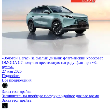
«Золотой Пегас» за смелый дизайн: флагманский кроссовер
OMODA C7 получил престижную награду Гран-при «За
рулем»
27 мая 2026
Подробнее
Все предложения
Заказ тест-драйва
Запишитесь на пробную поездку в удобное для вас время
Заказ тест-драйва