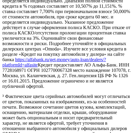
определяется индивидуально. Диапазон полной стоимости
кредита в % годовых составляет от 10,507% до 11,151%. %
ставка составляет 7,700% при первоначальном взносе 50,000%
от стоимости автомобиля, при сроке кредита 60 мес. и
определяется индивидуально. Указанное предложение
действует в случае оформления полиса КАСКО. При отказе от
полиса КАСКО/отсутствии пролонгации процентная ставка
увеличится на 3%. Оценивайте свои финансовые
возможности и риски. Подробнее уточняйте в официальных
дилерских центрах «Omoda». Изучите все условия кредита в
разделе «Кредит на покупку автомобиля у дилера» на сайте
банка
https://alfabank.ru/get-money/auto-loan/dealers/?
platformId=alfasite
Кредит предоставляет АО Альфа-Банк. ИНН
7728168971 ОГРН 1027700067328 место нахождение 107078, г.
Москва, ул. Каланчевская, д. 27. Ген.лицензия ЦБ РФ № 1326
от 16.01.2015. Предложение ограничено и не является
публичной офертой.
³ Фактические цвета серийных автомобилей могут отличаться
от цветов, показанных на изображениях, из-за особенностей
печати. Возможное сочетание цветов кузова, комплектаций,
оснащению, материалам отделки, крыши, оборудование
может быть опциональным и носит предварительный
характер, не является офертой, требует уточнения в
отношении выбранного автомобиля у официальных дилеров