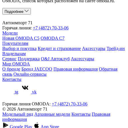
OMODA, список которых расположен на сайте omoda.ru.
Подробнее
Автоимпорт 71
Горячая линия:
+7 (4872) 70-33-06
Модели
Новая OMODA C5
OMODA C7
Покупателям
Выбор и покупка
Кредит и страхование
Аксессуары
Трейд-ин
Владельцам
Сервис
Поддержка
O&J Автоклуб
Аксессуары
Мир OMODA
О бренде
Бренд JAECOO
Правовая информация
Обратная
связь
Онлайн-сервисы
Контакты
tg
vk
Горячая линия OMODA:
+7 (4872) 70-33-06
© 2026 Автоимпорт 71
Модельный ряд
Архивные модели
Контакты
Правовая
информация
Google Play
App Store