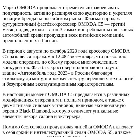
Марка OMODA продолжает стремительно завоевывать
популярность, активно расширяя свою аудиторию и укрепляя
позиции бренда на российском рынке. Флагман продаж —
футуристичный фастбэк-кроссовер OMODA C5 — третий
месяц подряд входит в топ-3 самых востребованных легковых
автомобилей среди продукции всех китайских компаний,
представленных в России.
В период с августа по октябрь 2023 года кроссовер OMODA
C5 разошелся тиражом в 12 482 экземпляра, что позволило
модели опередить по объему продаж многочисленных
конкурентов. Фастбэк-кроссовер полноправно получил
звание «Автомобиль года 2023» в России благодаря
стильному дизайну, широкому спектру передовых технологий
и безупречным эксплуатационным характеристикам.
В настоящий момент OMODA C5 предлагается в различных
модификациях с передним и полным приводом, а также с
двумя типами силовых установок, включая эксклюзивную
версию Black Diamond, которую отличают уникальные
элементы декора салона и экстерьера.
Помимо бестселлера продуктовая линейка OMODA включает
в себя яркий и интеллектуальный седан OMODA S5, а также