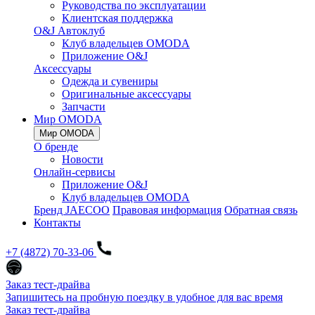
Руководства по эксплуатации
Клиентская поддержка
O&J Автоклуб
Клуб владельцев OMODA
Приложение O&J
Аксессуары
Одежда и сувениры
Оригинальные аксессуары
Запчасти
Мир OMODA
Мир OMODA
О бренде
Новости
Онлайн-сервисы
Приложение O&J
Клуб владельцев OMODA
Бренд JAECOO
Правовая информация
Обратная связь
Контакты
+7 (4872) 70-33-06
Заказ тест-драйва
Запишитесь на пробную поездку в удобное для вас время
Заказ тест-драйва