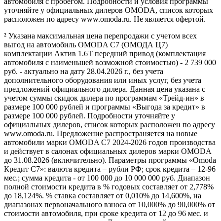
автомобиля с пробегом. Подробности и условия программы
уточняйте у официальных дилеров OMODA, список которых
расположен по адресу www.omoda.ru. Не является офертой.
² Указана максимальная цена перепродажи с учетом всех
выгод на автомобиль OMODA C7 (ОМОДА Ц7)
комплектации Актив 1.6T передний привод (комплектация
автомобиля с наименьшей возможной стоимостью) - 2 739 000
руб. - актуально на дату 28.04.2026 г., без учета
дополнительного оборудования или иных услуг, без учета
предложений официального дилера. Данная цена указана с
учетом суммы скидок дилера по программам «Трейд-ин» в
размере 100 000 рублей и программы «Выгода за кредит» в
размере 100 000 рублей. Подробности уточняйте у
официальных дилеров, список которых расположен по адресу
www.omoda.ru. Предложение распространяется на новые
автомобили марки OMODA C7 2024-2026 годов производства
и действует в салонах официальных дилеров марки OMODA
до 31.08.2026 (включительно). Параметры программы «Omoda
Кредит C7»: валюта кредита – рубли РФ; срок кредита – 12-96
мес.; сумма кредита - от 100 000 до 10 000 000 руб. Диапазон
полной стоимости кредита в % годовых составляет от 2,778%
до 18,124%. % ставка составляет от 0,010% до 14,600%, на
диапазонах первоначального взноса от 10,000% до 90,000% от
стоимости автомобиля, при сроке кредита от 12 до 96 мес. и