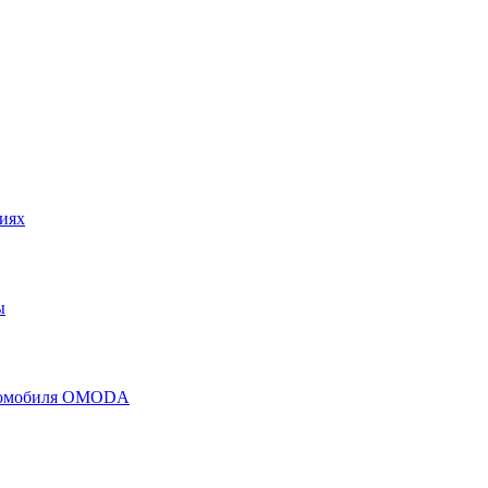
иях
ы
втомобиля OMODA