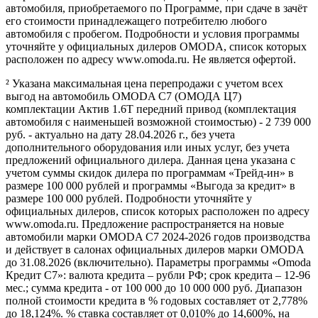
автомобиля, приобретаемого по Программе, при сдаче в зачёт
его стоимости принадлежащего потребителю любого
автомобиля с пробегом. Подробности и условия программы
уточняйте у официальных дилеров OMODA, список которых
расположен по адресу www.omoda.ru. Не является офертой.
² Указана максимальная цена перепродажи с учетом всех
выгод на автомобиль OMODA C7 (ОМОДА Ц7)
комплектации Актив 1.6T передний привод (комплектация
автомобиля с наименьшей возможной стоимостью) - 2 739 000
руб. - актуально на дату 28.04.2026 г., без учета
дополнительного оборудования или иных услуг, без учета
предложений официального дилера. Данная цена указана с
учетом суммы скидок дилера по программам «Трейд-ин» в
размере 100 000 рублей и программы «Выгода за кредит» в
размере 100 000 рублей. Подробности уточняйте у
официальных дилеров, список которых расположен по адресу
www.omoda.ru. Предложение распространяется на новые
автомобили марки OMODA C7 2024-2026 годов производства
и действует в салонах официальных дилеров марки OMODA
до 31.08.2026 (включительно). Параметры программы «Omoda
Кредит C7»: валюта кредита – рубли РФ; срок кредита – 12-96
мес.; сумма кредита - от 100 000 до 10 000 000 руб. Диапазон
полной стоимости кредита в % годовых составляет от 2,778%
до 18,124%. % ставка составляет от 0,010% до 14,600%, на