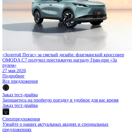
«Золотой Пегас» за смелый дизайн: флагманский кроссовер
OMODA C7 получил престижную награду Гран-при «За
рулем»
27 мая 2026
Подробнее
Все предложения
Заказ тест-драйва
Запишитесь на пробную поездку в удобное для вас время
Заказ тест-драйва
Спецпредложения
Узнайте о наших актуальных акциях и специальных
предложениях