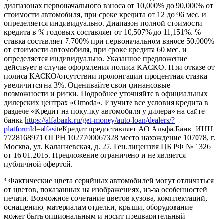
диапазонах первоначального взноса от 10,000% до 90,000% от
стоимости автомобиля, при сроке кредита от 12 до 96 мес. и
определяется индивидуально. Диапазон полной стоимости
кредита в % годовых составляет от 10,507% до 11,151%. %
ставка составляет 7,700% при первоначальном взносе 50,000%
от стоимости автомобиля, при сроке кредита 60 мес. и
определяется индивидуально. Указанное предложение
действует в случае оформления полиса КАСКО. При отказе от
полиса КАСКО/отсутствии пролонгации процентная ставка
увеличится на 3%. Оценивайте свои финансовые
возможности и риски. Подробнее уточняйте в официальных
дилерских центрах «Omoda». Изучите все условия кредита в
разделе «Кредит на покупку автомобиля у дилера» на сайте
банка
https://alfabank.ru/get-money/auto-loan/dealers/?
platformId=alfasite
Кредит предоставляет АО Альфа-Банк. ИНН
7728168971 ОГРН 1027700067328 место нахождение 107078, г.
Москва, ул. Каланчевская, д. 27. Ген.лицензия ЦБ РФ № 1326
от 16.01.2015. Предложение ограничено и не является
публичной офертой.
³ Фактические цвета серийных автомобилей могут отличаться
от цветов, показанных на изображениях, из-за особенностей
печати. Возможное сочетание цветов кузова, комплектаций,
оснащению, материалам отделки, крыши, оборудование
может быть опциональным и носит предварительный