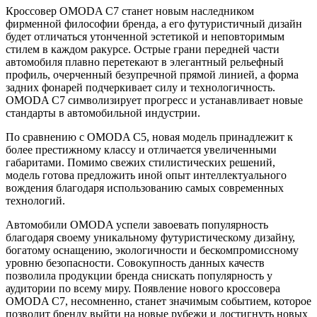
Кроссовер OMODA C7 станет новым наследником
фирменной философии бренда, а его футуристичный дизайн
будет отличаться утонченной эстетикой и неповторимым
стилем в каждом ракурсе. Острые грани передней части
автомобиля плавно перетекают в элегантный рельефный
профиль, очерченный безупречной прямой линией, а форма
задних фонарей подчеркивает силу и технологичность.
OMODA С7 символизирует прогресс и устанавливает новые
стандарты в автомобильной индустрии.
По сравнению с OMODA С5, новая модель принадлежит к
более престижному классу и отличается увеличенными
габаритами. Помимо свежих стилистических решений,
модель готова предложить иной опыт интеллектуального
вождения благодаря использованию самых современных
технологий.
Автомобили OMODA успели завоевать популярность
благодаря своему уникальному футуристическому дизайну,
богатому оснащению, экологичности и бескомпромиссному
уровню безопасности. Совокупность данных качеств
позволила продукции бренда снискать популярность у
аудитории по всему миру. Появление нового кроссовера
OMODA C7, несомненно, станет значимым событием, которое
позволит бренду выйти на новые рубежи и достигнуть новых