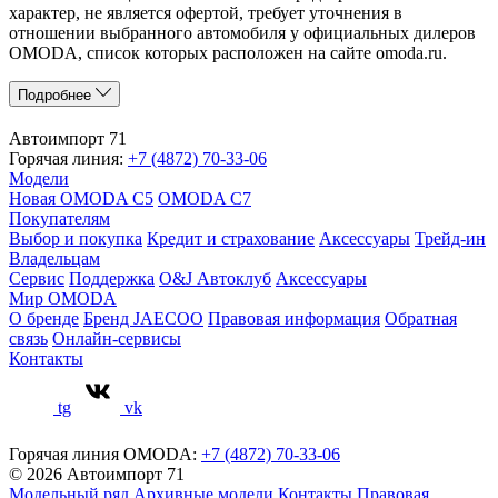
характер, не является офертой, требует уточнения в
отношении выбранного автомобиля у официальных дилеров
OMODA, список которых расположен на сайте omoda.ru.
Подробнее
Автоимпорт 71
Горячая линия:
+7 (4872) 70-33-06
Модели
Новая OMODA C5
OMODA C7
Покупателям
Выбор и покупка
Кредит и страхование
Аксессуары
Трейд-ин
Владельцам
Сервис
Поддержка
O&J Автоклуб
Аксессуары
Мир OMODA
О бренде
Бренд JAECOO
Правовая информация
Обратная
связь
Онлайн-сервисы
Контакты
tg
vk
Горячая линия OMODA:
+7 (4872) 70-33-06
© 2026 Автоимпорт 71
Модельный ряд
Архивные модели
Контакты
Правовая