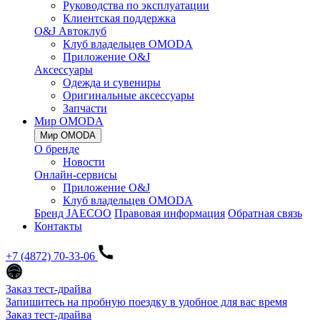
Руководства по эксплуатации
Клиентская поддержка
O&J Автоклуб
Клуб владельцев OMODA
Приложение O&J
Аксессуары
Одежда и сувениры
Оригинальные аксессуары
Запчасти
Мир OMODA
Мир OMODA
О бренде
Новости
Онлайн-сервисы
Приложение O&J
Клуб владельцев OMODA
Бренд JAECOO
Правовая информация
Обратная связь
Контакты
+7 (4872) 70-33-06
Заказ тест-драйва
Запишитесь на пробную поездку в удобное для вас время
Заказ тест-драйва