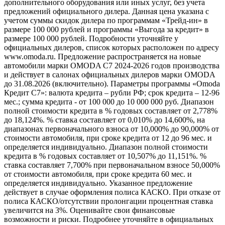
дополнительного оборудования или иных услуг, без учета
предложений официального дилера. Данная цена указана с
учетом суммы скидок дилера по программам «Трейд-ин» в
размере 100 000 рублей и программы «Выгода за кредит» в
размере 100 000 рублей. Подробности уточняйте у
официальных дилеров, список которых расположен по адресу
www.omoda.ru. Предложение распространяется на новые
автомобили марки OMODA C7 2024-2026 годов производства
и действует в салонах официальных дилеров марки OMODA
до 31.08.2026 (включительно). Параметры программы «Omoda
Кредит C7»: валюта кредита – рубли РФ; срок кредита – 12-96
мес.; сумма кредита - от 100 000 до 10 000 000 руб. Диапазон
полной стоимости кредита в % годовых составляет от 2,778%
до 18,124%. % ставка составляет от 0,010% до 14,600%, на
диапазонах первоначального взноса от 10,000% до 90,000% от
стоимости автомобиля, при сроке кредита от 12 до 96 мес. и
определяется индивидуально. Диапазон полной стоимости
кредита в % годовых составляет от 10,507% до 11,151%. %
ставка составляет 7,700% при первоначальном взносе 50,000%
от стоимости автомобиля, при сроке кредита 60 мес. и
определяется индивидуально. Указанное предложение
действует в случае оформления полиса КАСКО. При отказе от
полиса КАСКО/отсутствии пролонгации процентная ставка
увеличится на 3%. Оценивайте свои финансовые
возможности и риски. Подробнее уточняйте в официальных