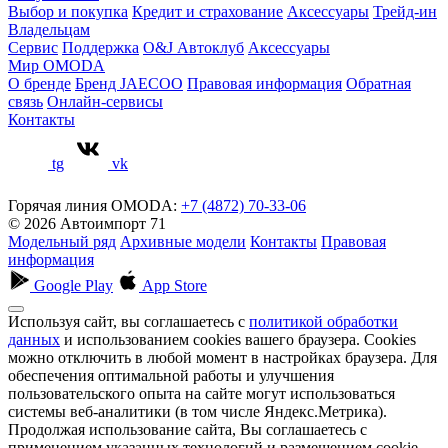
Выбор и покупка
Кредит и страхование
Аксессуары
Трейд-ин
Владельцам
Сервис
Поддержка
O&J Автоклуб
Аксессуары
Мир OMODA
О бренде
Бренд JAECOO
Правовая информация
Обратная
связь
Онлайн-сервисы
Контакты
tg
vk
Горячая линия OMODA:
+7 (4872) 70-33-06
© 2026 Автоимпорт 71
Модельный ряд
Архивные модели
Контакты
Правовая
информация
Google Play
App Store
Используя сайт, вы соглашаетесь с
политикой обработки
данных
и использованием cookies вашего браузера. Cookies
можно отключить в любой момент в настройках браузера. Для
обеспечения оптимальной работы и улучшения
пользовательского опыта на сайте могут использоваться
системы веб-аналитики (в том числе Яндекс.Метрика).
Продолжая использование сайта, Вы соглашаетесь с
применением указанных технологий и размещением cookie-