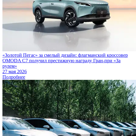
«Золотой Пегас» за смелый дизайн: флагманский кроссовер
OMODA C7 получил престижную награду Гран-при «За
рулем»
27 мая 2026
Подробнее