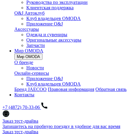
Руководства по эксплуатации
Клиентская поддержка
O&J Автоклуб
Клуб владельцев OMODA
Приложение O&J
Аксессуары
Одежда и сувениры
Оригинальные аксессуары
Запчасти
Мир OMODA
Мир OMODA
О бренде
Новости
Онлайн-сервисы
Приложение O&J
Клуб владельцев OMODA
Бренд JAECOO
Правовая информация
Обратная связь
Контакты
+7 (4872) 70-33-06
Заказ тест-драйва
Запишитесь на пробную поездку в удобное для вас время
Заказ тест-драйва