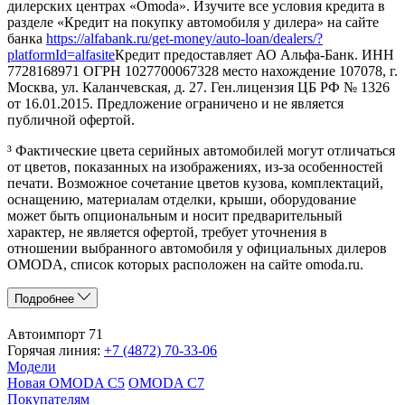
дилерских центрах «Omoda». Изучите все условия кредита в
разделе «Кредит на покупку автомобиля у дилера» на сайте
банка
https://alfabank.ru/get-money/auto-loan/dealers/?
platformId=alfasite
Кредит предоставляет АО Альфа-Банк. ИНН
7728168971 ОГРН 1027700067328 место нахождение 107078, г.
Москва, ул. Каланчевская, д. 27. Ген.лицензия ЦБ РФ № 1326
от 16.01.2015. Предложение ограничено и не является
публичной офертой.
³ Фактические цвета серийных автомобилей могут отличаться
от цветов, показанных на изображениях, из-за особенностей
печати. Возможное сочетание цветов кузова, комплектаций,
оснащению, материалам отделки, крыши, оборудование
может быть опциональным и носит предварительный
характер, не является офертой, требует уточнения в
отношении выбранного автомобиля у официальных дилеров
OMODA, список которых расположен на сайте omoda.ru.
Подробнее
Автоимпорт 71
Горячая линия:
+7 (4872) 70-33-06
Модели
Новая OMODA C5
OMODA C7
Покупателям