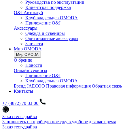
Руководства по эксплуатации
Клиентская поддержка
O&J Автоклуб
Клуб владельцев OMODA
Приложение O&J
Аксессуары
Одежда и сувениры
Оригинальные аксессуары
Запчасти
Мир OMODA
Мир OMODA
О бренде
Новости
Онлайн-сервисы
Приложение O&J
Клуб владельцев OMODA
Бренд JAECOO
Правовая информация
Обратная связь
Контакты
+7 (4872) 70-33-06
Заказ тест-драйва
Запишитесь на пробную поездку в удобное для вас время
Заказ тест-драйва