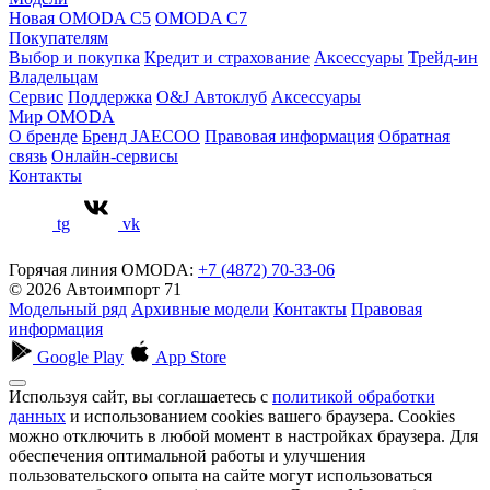
Новая OMODA C5
OMODA C7
Покупателям
Выбор и покупка
Кредит и страхование
Аксессуары
Трейд-ин
Владельцам
Сервис
Поддержка
O&J Автоклуб
Аксессуары
Мир OMODA
О бренде
Бренд JAECOO
Правовая информация
Обратная
связь
Онлайн-сервисы
Контакты
tg
vk
Горячая линия OMODA:
+7 (4872) 70-33-06
© 2026 Автоимпорт 71
Модельный ряд
Архивные модели
Контакты
Правовая
информация
Google Play
App Store
Используя сайт, вы соглашаетесь с
политикой обработки
данных
и использованием cookies вашего браузера. Cookies
можно отключить в любой момент в настройках браузера. Для
обеспечения оптимальной работы и улучшения
пользовательского опыта на сайте могут использоваться