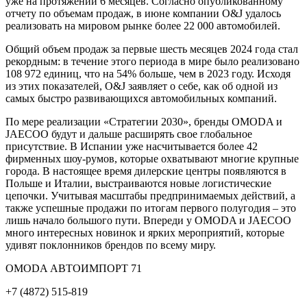
уже на протяжении 6 месяцев. Согласно опубликованному
отчету по объемам продаж, в июне компании O&J удалось
реализовать на мировом рынке более 22 000 автомобилей.
Общий объем продаж за первые шесть месяцев 2024 года стал
рекордным: в течение этого периода в мире было реализовано
108 972 единиц, что на 54% больше, чем в 2023 году. Исходя
из этих показателей, O&J заявляет о себе, как об одной из
самых быстро развивающихся автомобильных компаний.
По мере реализации «Стратегии 2030», бренды OMODA и
JAECOO будут и дальше расширять свое глобальное
присутствие. В Испании уже насчитывается более 42
фирменных шоу-румов, которые охватывают многие крупные
города. В настоящее время дилерские центры появляются в
Польше и Италии, выстраиваются новые логистические
цепочки. Учитывая масштабы предпринимаемых действий, а
также успешные продажи по итогам первого полугодия – это
лишь начало большого пути. Впереди у OMODA и JAECOO
много интересных новинок и ярких мероприятий, которые
удивят поклонников брендов по всему миру.
OMODA АВТОИМПОРТ 71
+7 (4872) 515-819