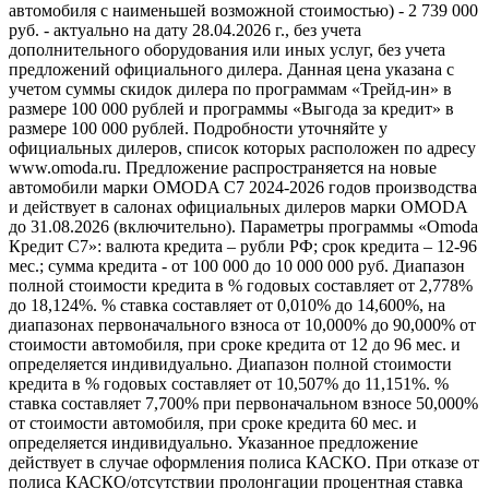
автомобиля с наименьшей возможной стоимостью) - 2 739 000
руб. - актуально на дату 28.04.2026 г., без учета
дополнительного оборудования или иных услуг, без учета
предложений официального дилера. Данная цена указана с
учетом суммы скидок дилера по программам «Трейд-ин» в
размере 100 000 рублей и программы «Выгода за кредит» в
размере 100 000 рублей. Подробности уточняйте у
официальных дилеров, список которых расположен по адресу
www.omoda.ru. Предложение распространяется на новые
автомобили марки OMODA C7 2024-2026 годов производства
и действует в салонах официальных дилеров марки OMODA
до 31.08.2026 (включительно). Параметры программы «Omoda
Кредит C7»: валюта кредита – рубли РФ; срок кредита – 12-96
мес.; сумма кредита - от 100 000 до 10 000 000 руб. Диапазон
полной стоимости кредита в % годовых составляет от 2,778%
до 18,124%. % ставка составляет от 0,010% до 14,600%, на
диапазонах первоначального взноса от 10,000% до 90,000% от
стоимости автомобиля, при сроке кредита от 12 до 96 мес. и
определяется индивидуально. Диапазон полной стоимости
кредита в % годовых составляет от 10,507% до 11,151%. %
ставка составляет 7,700% при первоначальном взносе 50,000%
от стоимости автомобиля, при сроке кредита 60 мес. и
определяется индивидуально. Указанное предложение
действует в случае оформления полиса КАСКО. При отказе от
полиса КАСКО/отсутствии пролонгации процентная ставка