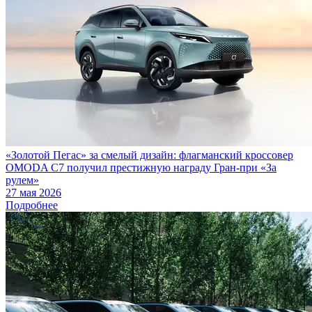
«Золотой Пегас» за смелый дизайн: флагманский кроссовер
OMODA C7 получил престижную награду Гран-при «За
рулем»
27 мая 2026
Подробнее