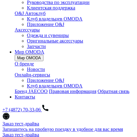
Руководства по эксплуатации
Клиентская поддержка
O&J Автоклуб
Клуб владельцев OMODA
Приложение O&J
Аксессуары
Одежда и сувениры
Оригинальные аксессуары
Запчасти
Мир OMODA
Мир OMODA
О бренде
Новости
Онлайн-сервисы
Приложение O&J
Клуб владельцев OMODA
Бренд JAECOO
Правовая информация
Обратная связь
Контакты
+7 (4872) 70-33-06
Заказ тест-драйва
Запишитесь на пробную поездку в удобное для вас время
Заказ тест-драйва