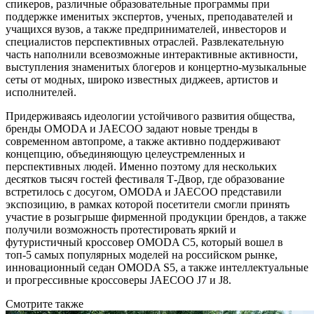
спикеров, различные образовательные программы при
поддержке именитых экспертов, ученых, преподавателей и
учащихся вузов, а также предпринимателей, инвесторов и
специалистов перспективных отраслей. Развлекательную
часть наполнили всевозможные интерактивные активности,
выступления знаменитых блогеров и концертно-музыкальные
сеты от модных, широко известных диджеев, артистов и
исполнителей.
Придерживаясь идеологии устойчивого развития общества,
бренды OMODA и JAECOO задают новые тренды в
современном автопроме, а также активно поддерживают
концепцию, объединяющую целеустремленных и
перспективных людей. Именно поэтому для нескольких
десятков тысяч гостей фестиваля Т-Двор, где образование
встретилось с досугом, OMODA и JAECOO представили
экспозицию, в рамках которой посетители смогли принять
участие в розыгрыше фирменной продукции брендов, а также
получили возможность протестировать яркий и
футуристичный кроссовер OMODA C5, который вошел в
топ-5 самых популярных моделей на российском рынке,
инновационный седан OMODA S5, а также интеллектуальные
и прогрессивные кроссоверы JAECOO J7 и J8.
Смотрите также