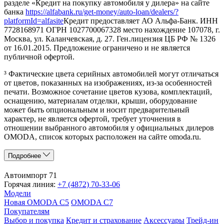
разделе «Кредит на покупку автомобиля у дилера» на сайте
банка
https://alfabank.ru/get-money/auto-loan/dealers/?
platformId=alfasite
Кредит предоставляет АО Альфа-Банк. ИНН
7728168971 ОГРН 1027700067328 место нахождение 107078, г.
Москва, ул. Каланчевская, д. 27. Ген.лицензия ЦБ РФ № 1326
от 16.01.2015. Предложение ограничено и не является
публичной офертой.
³ Фактические цвета серийных автомобилей могут отличаться
от цветов, показанных на изображениях, из-за особенностей
печати. Возможное сочетание цветов кузова, комплектаций,
оснащению, материалам отделки, крыши, оборудование
может быть опциональным и носит предварительный
характер, не является офертой, требует уточнения в
отношении выбранного автомобиля у официальных дилеров
OMODA, список которых расположен на сайте omoda.ru.
Подробнее
Автоимпорт 71
Горячая линия:
+7 (4872) 70-33-06
Модели
Новая OMODA C5
OMODA C7
Покупателям
Выбор и покупка
Кредит и страхование
Аксессуары
Трейд-ин