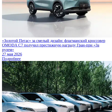
«Золотой Пегас» за смелый дизайн: флагманский кроссовер
OMODA C7 получил престижную награду Гран-при «За
рулем»
27 мая 2026
Подробнее