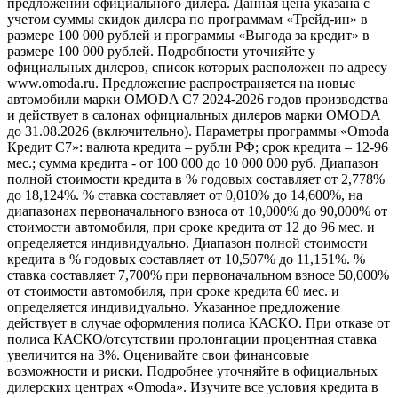
предложений официального дилера. Данная цена указана с
учетом суммы скидок дилера по программам «Трейд-ин» в
размере 100 000 рублей и программы «Выгода за кредит» в
размере 100 000 рублей. Подробности уточняйте у
официальных дилеров, список которых расположен по адресу
www.omoda.ru. Предложение распространяется на новые
автомобили марки OMODA C7 2024-2026 годов производства
и действует в салонах официальных дилеров марки OMODA
до 31.08.2026 (включительно). Параметры программы «Omoda
Кредит C7»: валюта кредита – рубли РФ; срок кредита – 12-96
мес.; сумма кредита - от 100 000 до 10 000 000 руб. Диапазон
полной стоимости кредита в % годовых составляет от 2,778%
до 18,124%. % ставка составляет от 0,010% до 14,600%, на
диапазонах первоначального взноса от 10,000% до 90,000% от
стоимости автомобиля, при сроке кредита от 12 до 96 мес. и
определяется индивидуально. Диапазон полной стоимости
кредита в % годовых составляет от 10,507% до 11,151%. %
ставка составляет 7,700% при первоначальном взносе 50,000%
от стоимости автомобиля, при сроке кредита 60 мес. и
определяется индивидуально. Указанное предложение
действует в случае оформления полиса КАСКО. При отказе от
полиса КАСКО/отсутствии пролонгации процентная ставка
увеличится на 3%. Оценивайте свои финансовые
возможности и риски. Подробнее уточняйте в официальных
дилерских центрах «Omoda». Изучите все условия кредита в