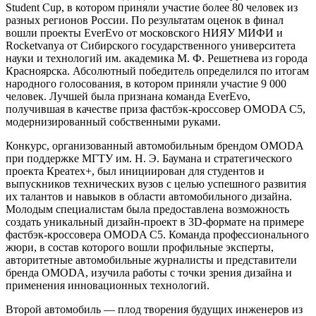
Student Cup, в котором приняли участие более 80 человек из
разных регионов России. По результатам оценок в финал
вошли проекты EverEvo от московского НИЯУ МИФИ и
Rocketvanya от Сибирского государственного университета
науки и технологий им. академика М. Ф. Решетнева из города
Красноярска. Абсолютный победитель определился по итогам
народного голосования, в котором приняли участие 9 000
человек. Лучшей была признана команда EverEvo,
получившая в качестве приза фастбэк-кроссовер OMODA C5,
модернизированный собственными руками.
Конкурс, организованный автомобильным брендом OMODA
при поддержке МГТУ им. Н. Э. Баумана и стратегического
проекта Креатех+, был инициирован для студентов и
выпускников технических вузов с целью успешного развития
их талантов и навыков в области автомобильного дизайна.
Молодым специалистам была предоставлена возможность
создать уникальный дизайн-проект в 3D-формате на примере
фастбэк-кроссовера OMODA C5. Команда профессионального
жюри, в состав которого вошли профильные эксперты,
авторитетные автомобильные журналисты и представители
бренда OMODA, изучила работы с точки зрения дизайна и
применения инновационных технологий.
Второй автомобиль — плод творения будущих инженеров из