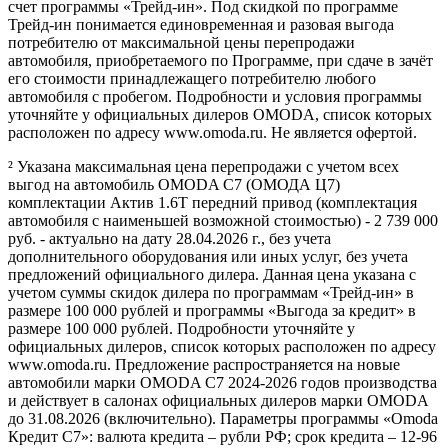
счет программы «Трейд-ин». Под скидкой по программе
Трейд-ин понимается единовременная и разовая выгода
потребителю от максимальной цены перепродажи
автомобиля, приобретаемого по Программе, при сдаче в зачёт
его стоимости принадлежащего потребителю любого
автомобиля с пробегом. Подробности и условия программы
уточняйте у официальных дилеров OMODA, список которых
расположен по адресу www.omoda.ru. Не является офертой.
² Указана максимальная цена перепродажи с учетом всех
выгод на автомобиль OMODA C7 (ОМОДА Ц7)
комплектации Актив 1.6T передний привод (комплектация
автомобиля с наименьшей возможной стоимостью) - 2 739 000
руб. - актуально на дату 28.04.2026 г., без учета
дополнительного оборудования или иных услуг, без учета
предложений официального дилера. Данная цена указана с
учетом суммы скидок дилера по программам «Трейд-ин» в
размере 100 000 рублей и программы «Выгода за кредит» в
размере 100 000 рублей. Подробности уточняйте у
официальных дилеров, список которых расположен по адресу
www.omoda.ru. Предложение распространяется на новые
автомобили марки OMODA C7 2024-2026 годов производства
и действует в салонах официальных дилеров марки OMODA
до 31.08.2026 (включительно). Параметры программы «Omoda
Кредит C7»: валюта кредита – рубли РФ; срок кредита – 12-96