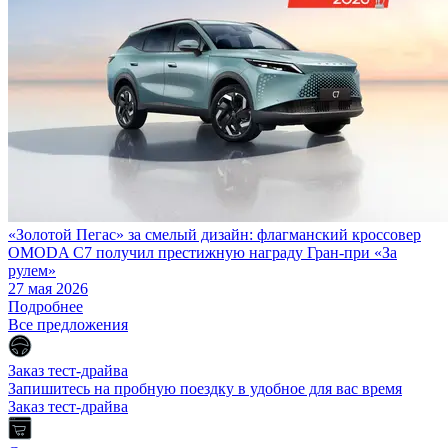
«Золотой Пегас» за смелый дизайн: флагманский кроссовер
OMODA C7 получил престижную награду Гран-при «За
рулем»
27 мая 2026
Подробнее
Все предложения
Заказ тест-драйва
Запишитесь на пробную поездку в удобное для вас время
Заказ тест-драйва