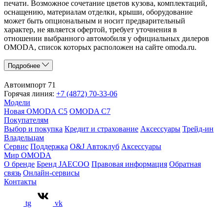
печати. Возможное сочетание цветов кузова, комплектаций,
оснащению, материалам отделки, крыши, оборудование
может быть опциональным и носит предварительный
характер, не является офертой, требует уточнения в
отношении выбранного автомобиля у официальных дилеров
OMODA, список которых расположен на сайте omoda.ru.
Подробнее
Автоимпорт 71
Горячая линия:
+7 (4872) 70-33-06
Модели
Новая OMODA C5
OMODA C7
Покупателям
Выбор и покупка
Кредит и страхование
Аксессуары
Трейд-ин
Владельцам
Сервис
Поддержка
O&J Автоклуб
Аксессуары
Мир OMODA
О бренде
Бренд JAECOO
Правовая информация
Обратная
связь
Онлайн-сервисы
Контакты
tg
vk