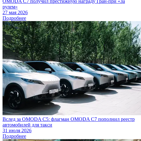
OMODA C7 получил престижную награду Гран-при «За
рулем»
27 мая 2026
Подробнее
Вслед за OMODA C5: флагман OMODA C7 пополнил реестр
автомобилей для такси
31 июля 2026
Подробнее