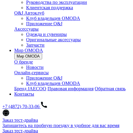
Руководства по эксплуатации
Клиентская поддержка
O&J Автоклуб
Клуб владельцев OMODA
Приложение O&J
Аксессуары
Одежда и сувениры
Оригинальные аксессуары
Запчасти
Мир OMODA
Мир OMODA
О бренде
Новости
Онлайн-сервисы
Приложение O&J
Клуб владельцев OMODA
Бренд JAECOO
Правовая информация
Обратная связь
Контакты
+7 (4872) 70-33-06
Заказ тест-драйва
Запишитесь на пробную поездку в удобное для вас время
Заказ тест-драйва