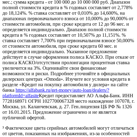
мес.; сумма кредита - от 100 000 до 10 000 000 руб. Диапазон
полной стоимости кредита в % годовых составляет от 2,778%
до 18,124%. % ставка составляет от 0,010% до 14,600%, на
диапазонах первоначального взноса от 10,000% до 90,000% от
стоимости автомобиля, при сроке кредита от 12 до 96 мес. и
определяется индивидуально. Диапазон полной стоимости
кредита в % годовых составляет от 10,507% до 11,151%. %
ставка составляет 7,700% при первоначальном взносе 50,000%
от стоимости автомобиля, при сроке кредита 60 мес. и
определяется индивидуально. Указанное предложение
действует в случае оформления полиса КАСКО. При отказе от
полиса КАСКО/отсутствии пролонгации процентная ставка
увеличится на 3%. Оценивайте свои финансовые
возможности и риски. Подробнее уточняйте в официальных
дилерских центрах «Omoda». Изучите все условия кредита в
разделе «Кредит на покупку автомобиля у дилера» на сайте
банка
https://alfabank.ru/get-money/auto-loan/dealers/?
platformId=alfasite
Кредит предоставляет АО Альфа-Банк. ИНН
7728168971 ОГРН 1027700067328 место нахождение 107078, г.
Москва, ул. Каланчевская, д. 27. Ген.лицензия ЦБ РФ № 1326
от 16.01.2015. Предложение ограничено и не является
публичной офертой.
³ Фактические цвета серийных автомобилей могут отличаться
от цветов, показанных на изображениях, из-за особенностей