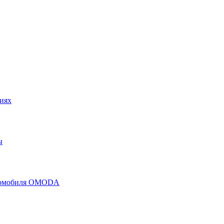
иях
ы
втомобиля OMODA