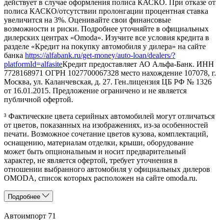
действует в случае оформления полиса КАСКО. При отказе от
полиса КАСКО/отсутствии пролонгации процентная ставка
увеличится на 3%. Оценивайте свои финансовые
возможности и риски. Подробнее уточняйте в официальных
дилерских центрах «Omoda». Изучите все условия кредита в
разделе «Кредит на покупку автомобиля у дилера» на сайте
банка
https://alfabank.ru/get-money/auto-loan/dealers/?
platformId=alfasite
Кредит предоставляет АО Альфа-Банк. ИНН
7728168971 ОГРН 1027700067328 место нахождение 107078, г.
Москва, ул. Каланчевская, д. 27. Ген.лицензия ЦБ РФ № 1326
от 16.01.2015. Предложение ограничено и не является
публичной офертой.
³ Фактические цвета серийных автомобилей могут отличаться
от цветов, показанных на изображениях, из-за особенностей
печати. Возможное сочетание цветов кузова, комплектаций,
оснащению, материалам отделки, крыши, оборудование
может быть опциональным и носит предварительный
характер, не является офертой, требует уточнения в
отношении выбранного автомобиля у официальных дилеров
OMODA, список которых расположен на сайте omoda.ru.
Подробнее
Автоимпорт 71