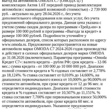
выгод на автомобиль OMODA C7 (ОМОДА Ц7)
комплектации Актив 1.6T передний привод (комплектация
автомобиля с наименьшей возможной стоимостью) - 2 739 000
руб. - актуально на дату 28.04.2026 г., без учета
дополнительного оборудования или иных услуг, без учета
предложений официального дилера. Данная цена указана с
учетом суммы скидок дилера по программам «Трейд-ин» в
размере 100 000 рублей и программы «Выгода за кредит» в
размере 100 000 рублей. Подробности уточняйте у
официальных дилеров, список которых расположен по адресу
www.omoda.ru. Предложение распространяется на новые
автомобили марки OMODA C7 2024-2026 годов производства
и действует в салонах официальных дилеров марки OMODA
до 31.08.2026 (включительно). Параметры программы «Omoda
Кредит C7»: валюта кредита – рубли РФ; срок кредита – 12-96
мес.; сумма кредита - от 100 000 до 10 000 000 руб. Диапазон
полной стоимости кредита в % годовых составляет от 2,778%
до 18,124%. % ставка составляет от 0,010% до 14,600%, на
диапазонах первоначального взноса от 10,000% до 90,000% от
стоимости автомобиля, при сроке кредита от 12 до 96 мес. и
определяется индивидуально. Диапазон полной стоимости
кредита в % годовых составляет от 10,507% до 11,151%. %
ставка составляет 7,700% при первоначальном взносе 50,000%
от стоимости автомобиля, при сроке кредита 60 мес. и
определяется индивидуально. Указанное предложение