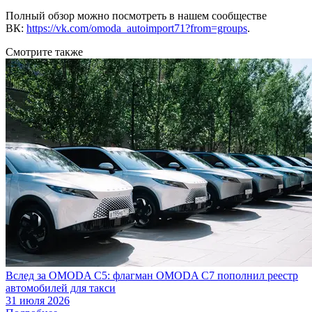
Полный обзор можно посмотреть в нашем сообществе
ВК:
https://vk.com/omoda_autoimport71?from=groups
.
Смотрите также
Вслед за OMODA C5: флагман OMODA C7 пополнил реестр
автомобилей для такси
31 июля 2026