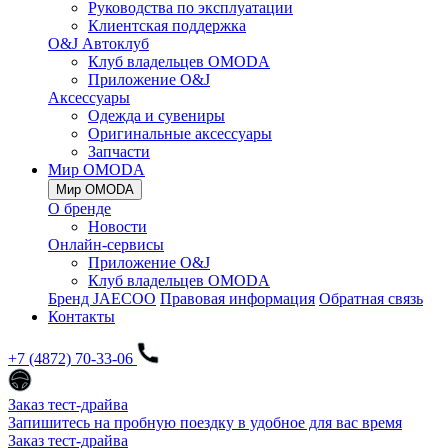
Руководства по эксплуатации
Клиентская поддержка
O&J Автоклуб
Клуб владельцев OMODA
Приложение O&J
Аксессуары
Одежда и сувениры
Оригинальные аксессуары
Запчасти
Мир OMODA
Мир OMODA
О бренде
Новости
Онлайн-сервисы
Приложение O&J
Клуб владельцев OMODA
Бренд JAECOO
Правовая информация
Обратная связь
Контакты
+7 (4872) 70-33-06
Заказ тест-драйва
Запишитесь на пробную поездку в удобное для вас время
Заказ тест-драйва