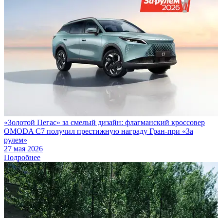
«Золотой Пегас» за смелый дизайн: флагманский кроссовер
OMODA C7 получил престижную награду Гран-при «За
рулем»
27 мая 2026
Подробнее