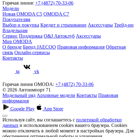
Горячая линия:
+7 (4872) 70-33-06
Модели
Новая OMODA C5
OMODA C7
Покупателям
Выбор и покупка
Кредит и страхование
Аксессуары
Трейд-ин
Владельцам
Сервис
Поддержка
O&J Автоклуб
Аксессуары
Мир OMODA
О бренде
Бренд JAECOO
Правовая информация
Обратная
связь
Онлайн-сервисы
Контакты
tg
vk
Горячая линия OMODA:
+7 (4872) 70-33-06
© 2026 Автоимпорт 71
Модельный ряд
Архивные модели
Контакты
Правовая
информация
Google Play
App Store
Используя сайт, вы соглашаетесь с
политикой обработки
данных
и использованием cookies вашего браузера. Cookies
можно отключить в любой момент в настройках браузера. Для
обеспечения оптимальной работы и улучшения