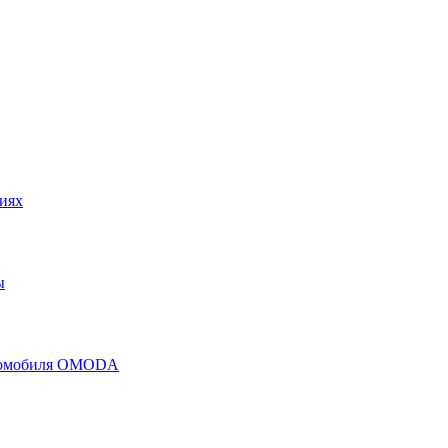
иях
ы
втомобиля OMODA