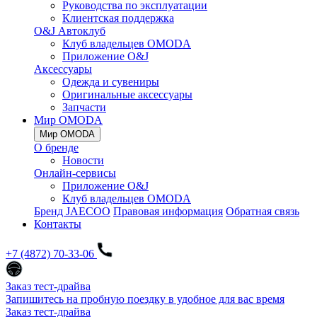
Руководства по эксплуатации
Клиентская поддержка
O&J Автоклуб
Клуб владельцев OMODA
Приложение O&J
Аксессуары
Одежда и сувениры
Оригинальные аксессуары
Запчасти
Мир OMODA
Мир OMODA
О бренде
Новости
Онлайн-сервисы
Приложение O&J
Клуб владельцев OMODA
Бренд JAECOO
Правовая информация
Обратная связь
Контакты
+7 (4872) 70-33-06
Заказ тест-драйва
Запишитесь на пробную поездку в удобное для вас время
Заказ тест-драйва