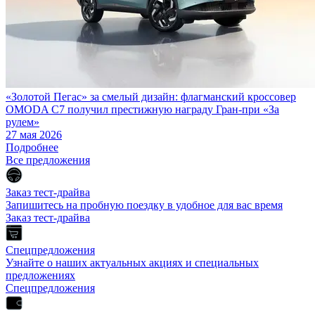
«Золотой Пегас» за смелый дизайн: флагманский кроссовер
OMODA C7 получил престижную награду Гран-при «За
рулем»
27 мая 2026
Подробнее
Все предложения
Заказ тест-драйва
Запишитесь на пробную поездку в удобное для вас время
Заказ тест-драйва
Спецпредложения
Узнайте о наших актуальных акциях и специальных
предложениях
Спецпредложения