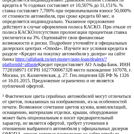
кредита в % годовых составляет от 10,507% до 11,151%. %
ставка составляет 7,700% при первоначальном взносе 50,000%
от стоимости автомобиля, при сроке кредита 60 мес. и
определяется индивидуально. Указанное предложение
действует в случае оформления полиса КАСКО. При отказе от
полиса КАСКО/отсутствии пролонгации процентная ставка
увеличится на 3%. Оценивайте свои финансовые
возможности и риски. Подробнее уточняйте в официальных
дилерских центрах «Omoda». Изучите все условия кредита в
разделе «Кредит на покупку автомобиля у дилера» на сайте
банка
https://alfabank.ru/get-money/auto-loan/dealers/?
platformId=alfasite
Кредит предоставляет АО Альфа-Банк. ИНН
7728168971 ОГРН 1027700067328 место нахождение 107078, г.
Москва, ул. Каланчевская, д. 27. Ген.лицензия ЦБ РФ № 1326
от 16.01.2015. Предложение ограничено и не является
публичной офертой.
³ Фактические цвета серийных автомобилей могут отличаться
от цветов, показанных на изображениях, из-за особенностей
печати. Возможное сочетание цветов кузова, комплектаций,
оснащению, материалам отделки, крыши, оборудование
может быть опциональным и носит предварительный
характер, не является офертой, требует уточнения в
отношении выбранного автомобиля у официальных дилеров
OMODA, список которых расположен на сайте omoda.ru.