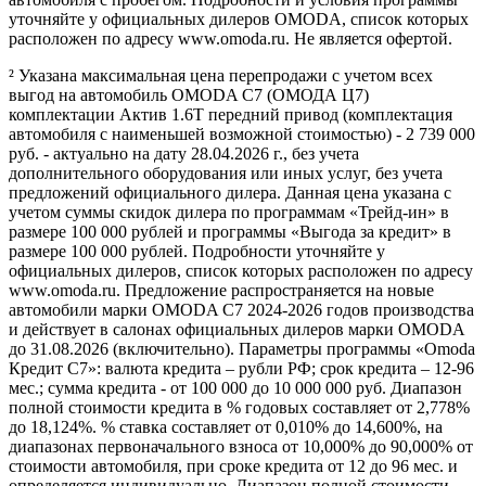
уточняйте у официальных дилеров OMODA, список которых
расположен по адресу www.omoda.ru. Не является офертой.
² Указана максимальная цена перепродажи с учетом всех
выгод на автомобиль OMODA C7 (ОМОДА Ц7)
комплектации Актив 1.6T передний привод (комплектация
автомобиля с наименьшей возможной стоимостью) - 2 739 000
руб. - актуально на дату 28.04.2026 г., без учета
дополнительного оборудования или иных услуг, без учета
предложений официального дилера. Данная цена указана с
учетом суммы скидок дилера по программам «Трейд-ин» в
размере 100 000 рублей и программы «Выгода за кредит» в
размере 100 000 рублей. Подробности уточняйте у
официальных дилеров, список которых расположен по адресу
www.omoda.ru. Предложение распространяется на новые
автомобили марки OMODA C7 2024-2026 годов производства
и действует в салонах официальных дилеров марки OMODA
до 31.08.2026 (включительно). Параметры программы «Omoda
Кредит C7»: валюта кредита – рубли РФ; срок кредита – 12-96
мес.; сумма кредита - от 100 000 до 10 000 000 руб. Диапазон
полной стоимости кредита в % годовых составляет от 2,778%
до 18,124%. % ставка составляет от 0,010% до 14,600%, на
диапазонах первоначального взноса от 10,000% до 90,000% от
стоимости автомобиля, при сроке кредита от 12 до 96 мес. и
определяется индивидуально. Диапазон полной стоимости