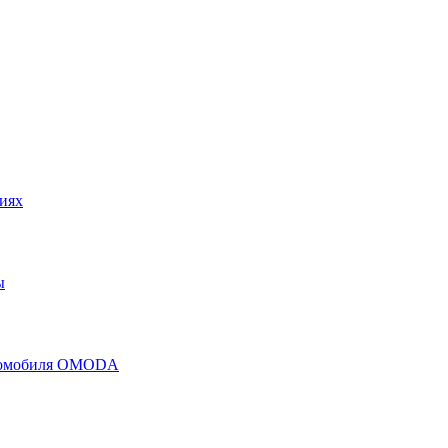
иях
ы
втомобиля OMODA