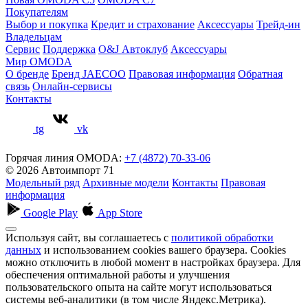
Покупателям
Выбор и покупка
Кредит и страхование
Аксессуары
Трейд-ин
Владельцам
Сервис
Поддержка
O&J Автоклуб
Аксессуары
Мир OMODA
О бренде
Бренд JAECOO
Правовая информация
Обратная
связь
Онлайн-сервисы
Контакты
tg
vk
Горячая линия OMODA:
+7 (4872) 70-33-06
© 2026 Автоимпорт 71
Модельный ряд
Архивные модели
Контакты
Правовая
информация
Google Play
App Store
Используя сайт, вы соглашаетесь с
политикой обработки
данных
и использованием cookies вашего браузера. Cookies
можно отключить в любой момент в настройках браузера. Для
обеспечения оптимальной работы и улучшения
пользовательского опыта на сайте могут использоваться
системы веб-аналитики (в том числе Яндекс.Метрика).