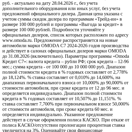
руб. - актуально на дату 28.04.2026 г., без учета
дополнительного оборудования или иных услуг, без учета
предложений официального дилера. Данная цена указана с
учетом суммы скидок дилера по программам «Трейд-ин» в
размере 100 000 рублей и программы «Выгода за кредит» в
размере 100 000 рублей. Подробности уточняйте у
официальных дилеров, список которых расположен по адресу
www.omoda.ru. Предложение распространяется на новые
автомобили марки OMODA C7 2024-2026 годов производства
и действует в салонах официальных дилеров марки OMODA
до 31.08.2026 (включительно). Параметры программы «Omoda
Кредит C7»: валюта кредита – рубли РФ; срок кредита – 12-96
мес.; сумма кредита - от 100 000 до 10 000 000 руб. Диапазон
полной стоимости кредита в % годовых составляет от 2,778%
до 18,124%. % ставка составляет от 0,010% до 14,600%, на
диапазонах первоначального взноса от 10,000% до 90,000% от
стоимости автомобиля, при сроке кредита от 12 до 96 мес. и
определяется индивидуально. Диапазон полной стоимости
кредита в % годовых составляет от 10,507% до 11,151%. %
ставка составляет 7,700% при первоначальном взносе 50,000%
от стоимости автомобиля, при сроке кредита 60 мес. и
определяется индивидуально. Указанное предложение
действует в случае оформления полиса КАСКО. При отказе от
полиса КАСКО/отсутствии пролонгации процентная ставка
увеличится на 3%. Оценивайте свои финансовые