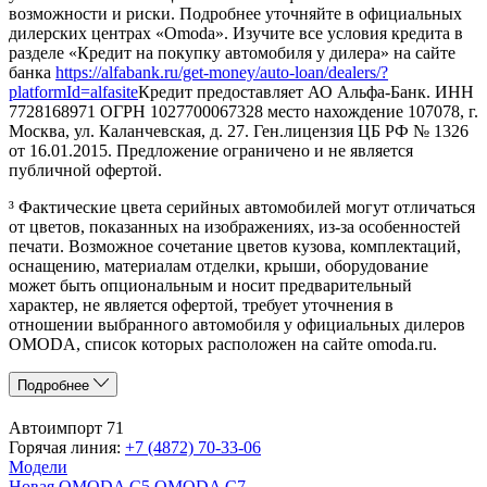
возможности и риски. Подробнее уточняйте в официальных
дилерских центрах «Omoda». Изучите все условия кредита в
разделе «Кредит на покупку автомобиля у дилера» на сайте
банка
https://alfabank.ru/get-money/auto-loan/dealers/?
platformId=alfasite
Кредит предоставляет АО Альфа-Банк. ИНН
7728168971 ОГРН 1027700067328 место нахождение 107078, г.
Москва, ул. Каланчевская, д. 27. Ген.лицензия ЦБ РФ № 1326
от 16.01.2015. Предложение ограничено и не является
публичной офертой.
³ Фактические цвета серийных автомобилей могут отличаться
от цветов, показанных на изображениях, из-за особенностей
печати. Возможное сочетание цветов кузова, комплектаций,
оснащению, материалам отделки, крыши, оборудование
может быть опциональным и носит предварительный
характер, не является офертой, требует уточнения в
отношении выбранного автомобиля у официальных дилеров
OMODA, список которых расположен на сайте omoda.ru.
Подробнее
Автоимпорт 71
Горячая линия:
+7 (4872) 70-33-06
Модели
Новая OMODA C5
OMODA C7