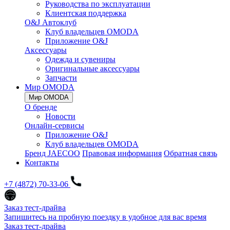
Руководства по эксплуатации
Клиентская поддержка
O&J Автоклуб
Клуб владельцев OMODA
Приложение O&J
Аксессуары
Одежда и сувениры
Оригинальные аксессуары
Запчасти
Мир OMODA
Мир OMODA
О бренде
Новости
Онлайн-сервисы
Приложение O&J
Клуб владельцев OMODA
Бренд JAECOO
Правовая информация
Обратная связь
Контакты
+7 (4872) 70-33-06
Заказ тест-драйва
Запишитесь на пробную поездку в удобное для вас время
Заказ тест-драйва