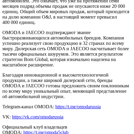
автомобилей. Это означает, что уже на протяжении семи
месяцев подряд объемы продаж не опускаются ниже 20 000
единиц. Общий объем мировых продаж, который приходится
на долю компании O&J, в настоящий момент превысил
400 000 единиц.
OMODA и JAECOO подтверждают звание
быстроразвивающихся автомобильных брендов. Компания
успешно реализует свою продукцию в 32 странах по всему
миру. Дилерская сеть OMODA и JAECOO насчитывает более
тысячи официальных шоурумов. Это является результатом
стратегии Born Global, которая изначально нацелена на
масштабное расширение.
Благодаря инновационной и высокотехнологичной
продукции, а также широкой дилерской сети, бренды
OMODA и JAECOO готовы предложить своим поклонникам
по всему миру уникальный опыт, меняющий представление
об автомобильной индустрии.
Telegram-канал OMODA:
https://t.me/omodarussia
VK:
https://vk.com/omodarussia
Официальный клуб владельцев
OMODA:
https://t.me/omoda5club