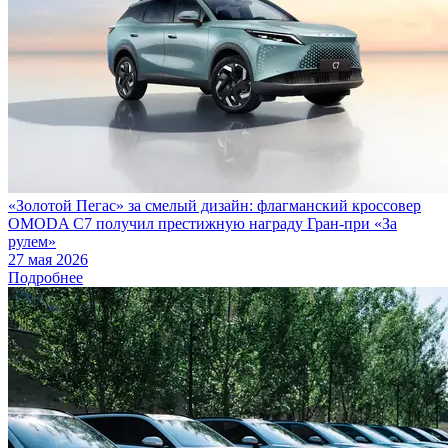
«Золотой Пегас» за смелый дизайн: флагманский кроссовер
OMODA C7 получил престижную награду Гран-при «За
рулем»
27 мая 2026
Подробнее