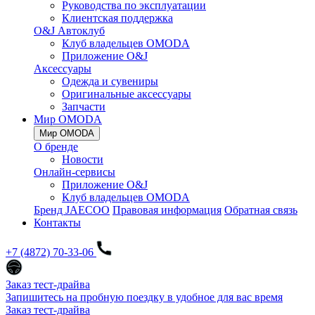
Руководства по эксплуатации
Клиентская поддержка
O&J Автоклуб
Клуб владельцев OMODA
Приложение O&J
Аксессуары
Одежда и сувениры
Оригинальные аксессуары
Запчасти
Мир OMODA
Мир OMODA
О бренде
Новости
Онлайн-сервисы
Приложение O&J
Клуб владельцев OMODA
Бренд JAECOO
Правовая информация
Обратная связь
Контакты
+7 (4872) 70-33-06
Заказ тест-драйва
Запишитесь на пробную поездку в удобное для вас время
Заказ тест-драйва