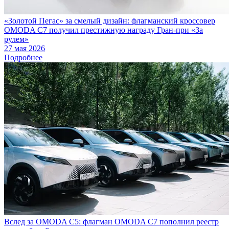
«Золотой Пегас» за смелый дизайн: флагманский кроссовер
OMODA C7 получил престижную награду Гран-при «За
рулем»
27 мая 2026
Подробнее
Вслед за OMODA C5: флагман OMODA C7 пополнил реестр