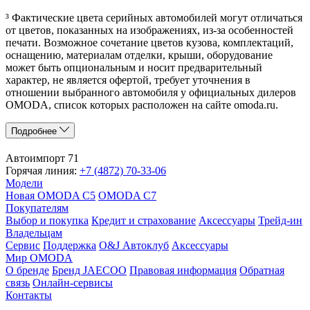
³ Фактические цвета серийных автомобилей могут отличаться
от цветов, показанных на изображениях, из-за особенностей
печати. Возможное сочетание цветов кузова, комплектаций,
оснащению, материалам отделки, крыши, оборудование
может быть опциональным и носит предварительный
характер, не является офертой, требует уточнения в
отношении выбранного автомобиля у официальных дилеров
OMODA, список которых расположен на сайте omoda.ru.
Подробнее
Автоимпорт 71
Горячая линия:
+7 (4872) 70-33-06
Модели
Новая OMODA C5
OMODA C7
Покупателям
Выбор и покупка
Кредит и страхование
Аксессуары
Трейд-ин
Владельцам
Сервис
Поддержка
O&J Автоклуб
Аксессуары
Мир OMODA
О бренде
Бренд JAECOO
Правовая информация
Обратная
связь
Онлайн-сервисы
Контакты