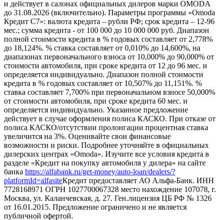
и действует в салонах официальных дилеров марки OMODA
до 31.08.2026 (включительно). Параметры программы «Omoda
Кредит C7»: валюта кредита – рубли РФ; срок кредита – 12-96
мес.; сумма кредита - от 100 000 до 10 000 000 руб. Диапазон
полной стоимости кредита в % годовых составляет от 2,778%
до 18,124%. % ставка составляет от 0,010% до 14,600%, на
диапазонах первоначального взноса от 10,000% до 90,000% от
стоимости автомобиля, при сроке кредита от 12 до 96 мес. и
определяется индивидуально. Диапазон полной стоимости
кредита в % годовых составляет от 10,507% до 11,151%. %
ставка составляет 7,700% при первоначальном взносе 50,000%
от стоимости автомобиля, при сроке кредита 60 мес. и
определяется индивидуально. Указанное предложение
действует в случае оформления полиса КАСКО. При отказе от
полиса КАСКО/отсутствии пролонгации процентная ставка
увеличится на 3%. Оценивайте свои финансовые
возможности и риски. Подробнее уточняйте в официальных
дилерских центрах «Omoda». Изучите все условия кредита в
разделе «Кредит на покупку автомобиля у дилера» на сайте
банка
https://alfabank.ru/get-money/auto-loan/dealers/?
platformId=alfasite
Кредит предоставляет АО Альфа-Банк. ИНН
7728168971 ОГРН 1027700067328 место нахождение 107078, г.
Москва, ул. Каланчевская, д. 27. Ген.лицензия ЦБ РФ № 1326
от 16.01.2015. Предложение ограничено и не является
публичной офертой.